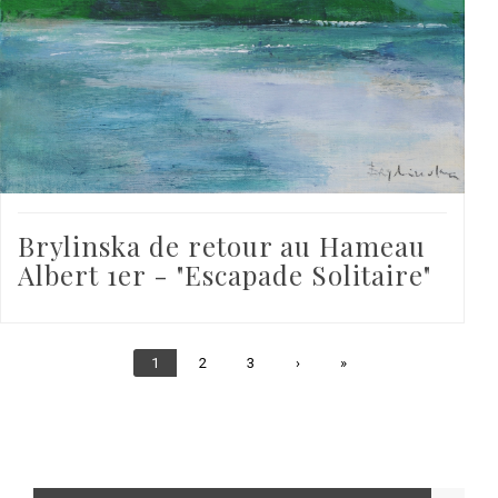
Brylinska de retour au Hameau
Albert 1er - "Escapade Solitaire"
Page
1
Page
2
Page
3
Page
›
Dernière
»
courante
suivante
page