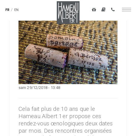
Navigation
secondaire
FR
EN
Togg
-
navig
top
Aller
droite
au
contenu
principal
sam 29/12/2018 - 13:48
Cela fait plus de 10 ans que le
Hameau Albert 1er propose ces
rendez-vous œnologiques deux dates
par mois. Des rencontres organisées