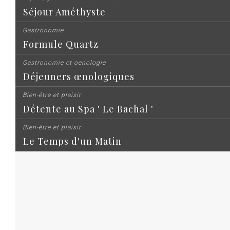
Séjour Améthyste
Gastronomie
Formule Quartz
Gastronomie et oenologie
Déjeuners œnologiques
Bien-être et plaisir
Détente au Spa ' Le Bachal '
Bien-être et plaisir
Le Temps d'un Matin