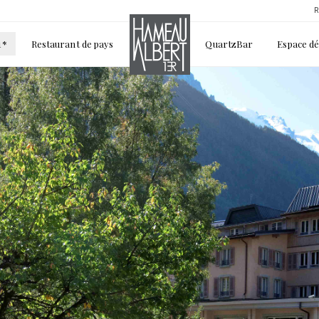
R
1*
Restaurant de pays
QuartzBar
Espace d