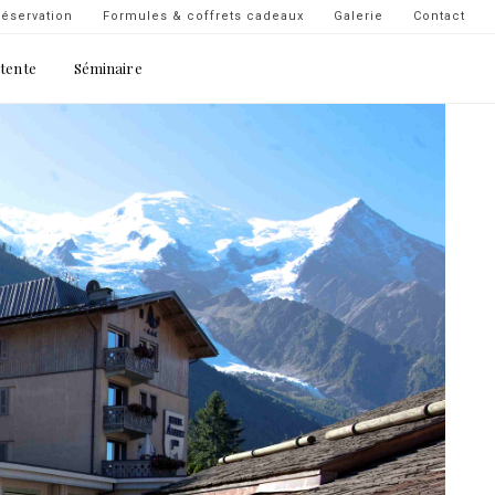
Navigation
éservation
Formules & coffrets cadeaux
Galerie
Contact
secondaire
étente
Séminaire
-
top
droite