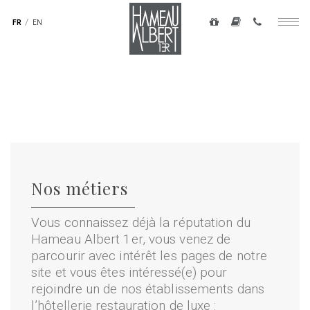
Navigation
secondaire
FR
EN
Togg
-
navig
top
Aller
droite
au
contenu
principal
Nos métiers
Vous connaissez déjà la réputation du
Hameau Albert 1er, vous venez de
parcourir avec intérêt les pages de notre
site et vous êtes intéressé(e) pour
rejoindre un de nos établissements dans
l’hôtellerie restauration de luxe :