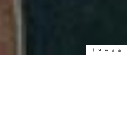
Spa Le Bachal
Hôtel et Spa Hameau Albert 1er à
Chamonix
Piscine intérieure et extérieure
face au Mont Blanc,
Bain à remous, hammam, sauna,
salle de fitness