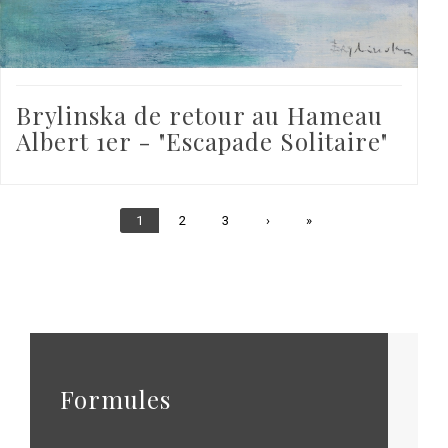
Brylinska de retour au Hameau
Albert 1er - "Escapade Solitaire"
Page
1
Page
2
Page
3
Page
›
Dernière
»
courante
suivante
page
Formules