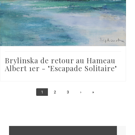
Brylinska de retour au Hameau
Albert 1er - "Escapade Solitaire"
Page
1
Page
2
Page
3
Page
›
Dernière
»
courante
suivante
page