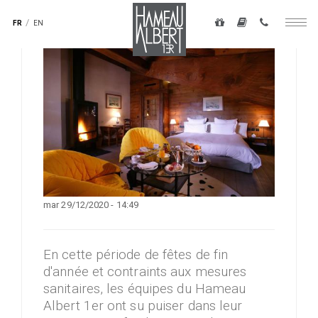
Navigation
secondaire
FR
EN
Togg
-
navig
top
Aller
droite
au
contenu
principal
mar 29/12/2020 - 14:49
En cette période de fêtes de fin
d'année et contraints aux mesures
sanitaires, les équipes du Hameau
Albert 1er ont su puiser dans leur