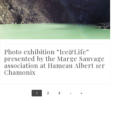
Photo exhibition “Ice&Life”
presented by the Marge Sauvage
association at Hameau Albert 1er
Chamonix
Current
1
Page
2
Page
3
Next
›
Last
»
page
page
page