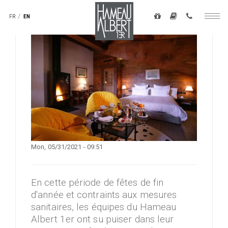
Navigation
secondaire
FR
EN
Togg
-
navig
top
Skip
droite
to
main
content
Mon, 05/31/2021 - 09:51
En cette période de fêtes de fin
d'année et contraints aux mesures
sanitaires, les équipes du Hameau
Albert 1er ont su puiser dans leur