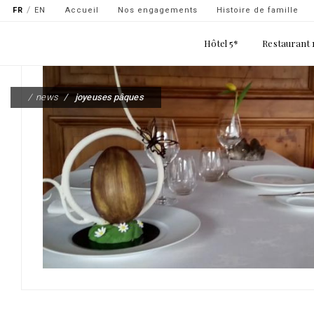
Navigation
FR
EN
Accueil
Nos engagements
Histoire de famille
secondaire
Main
Hôtel 5*
Restaurant 
-
navigation
top
Aller
gauche
au
news
joyeuses pâques
contenu
principal