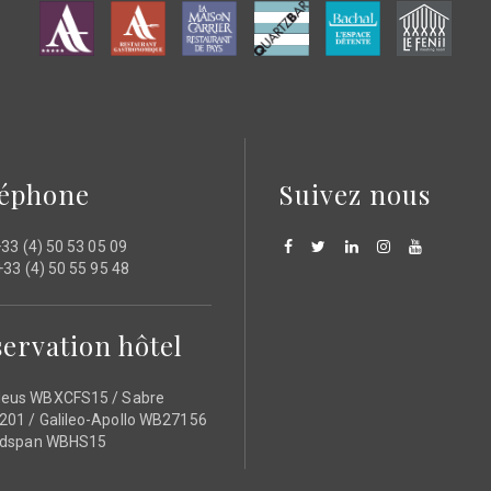
léphone
Suivez nous
33 (4) 50 53 05 09
33 (4) 50 55 95 48
ervation hôtel
eus WBXCFS15 / Sabre
01 / Galileo-Apollo WB27156
ldspan WBHS15