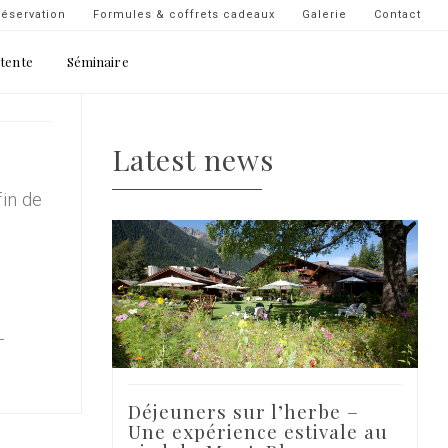
Navigation
éservation
Formules & coffrets cadeaux
Galerie
Contact
secondaire
étente
Séminaire
-
top
droite
Latest news
fin de
-
Déjeuners sur l’herbe –
Une expérience estivale au