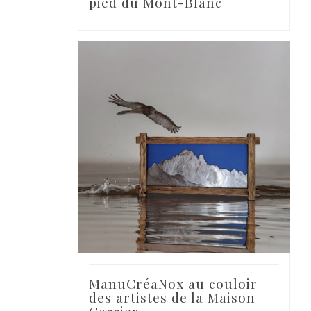
pied du Mont-Blanc
ManuCréaNox au couloir
des artistes de la Maison
Carrier