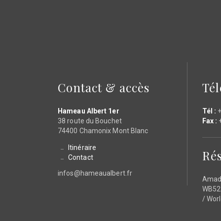
Contact & accès
Té
Hameau Albert 1er
Tél :
+
38 route du Bouchet
Fax :
+
74400 Chamonix Mont Blanc
Itinéraire
Rés
Contact
infos@hameaualbert.fr
Amad
WB522
/ Wor