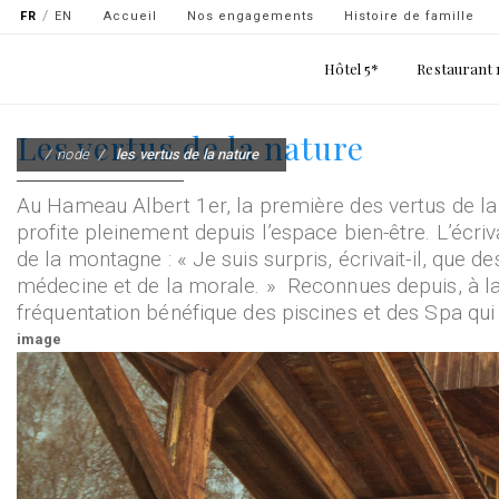
Navigation
FR
EN
Accueil
Nos engagements
Histoire de famille
secondaire
Main
Hôtel 5*
Restaurant 
-
navigation
top
Aller
Les vertus de la nature
gauche
au
node
les vertus de la nature
contenu
principal
Au Hameau Albert 1er, la première des vertus de la
profite pleinement depuis l’espace bien-être. L’écri
de la montagne : « Je suis surpris, écrivait-il, que 
médecine et de la morale. » Reconnues depuis, à la 
fréquentation bénéfique des piscines et des Spa qu
image