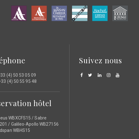
léphone
Suivez nous
33 (4) 50 53 05 09
33 (4) 50 55 95 48
ervation hôtel
eus WBXCFS15 / Sabre
01 / Galileo-Apollo WB27156
ldspan WBHS15