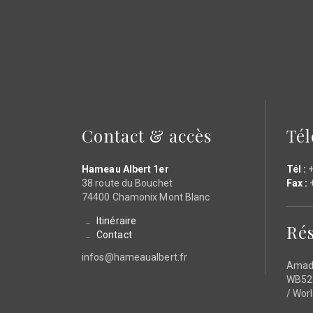
Contact & accès
Té
Hameau Albert 1er
Tél :
+
38 route du Bouchet
Fax :
+
74400 Chamonix Mont Blanc
Itinéraire
Rés
Contact
infos@hameaualbert.fr
Amad
WB522
/ Wor