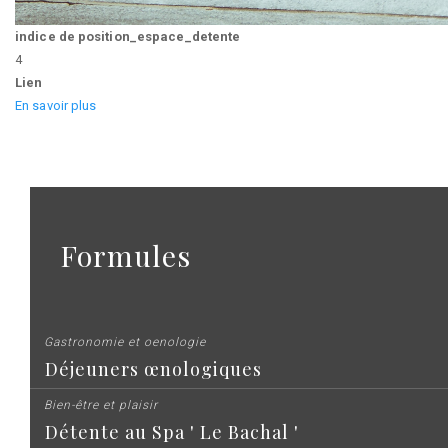
indice de position_espace_detente
4
Lien
En savoir plus
Formules
Gastronomie et oenologie
Déjeuners œnologiques
Bien-être et plaisir
Détente au Spa ' Le Bachal '