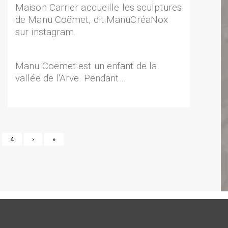
Maison Carrier accueille les sculptures
de Manu Coëmet, dit ManuCréaNox
sur instagram.
Manu Coëmet est un enfant de la
vallée de l'Arve. Pendant…
e
Page
4
Page
›
Dernière
»
suivante
page