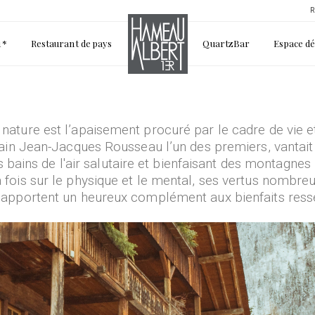
R
1*
Restaurant de pays
QuartzBar
Espace d
 nature est l’apaisement procuré par le cadre de vie 
vain Jean-Jacques Rousseau l’un des premiers, vantait 
des bains de l'air salutaire et bienfaisant des montagn
fois sur le physique et le mental, ses vertus nombreu
i apportent un heureux complément aux bienfaits resse