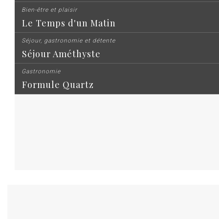
Bien-être et plaisir
Le Temps d'un Matin
Séjour, gastronomie et détente
Séjour Améthyste
Gastronomie
Formule Quartz