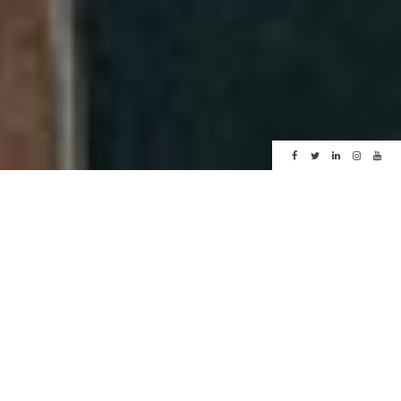
Spa Le Bachal
Hôtel et Spa Hameau Albert 1er à
Chamonix
Piscine intérieure et extérieure
face au Mont Blanc,
Bain à remous, hammam, sauna,
salle de fitness