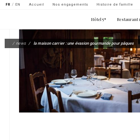
Navigation
FR
EN
Accueil
Nos engagements
Histoire de famille
secondaire
Main
Hôtel 5*
Restaurant 
-
navigation
top
Aller
gauche
au
news
la maison carrier : une évasion gourmande pour pâques
contenu
principal