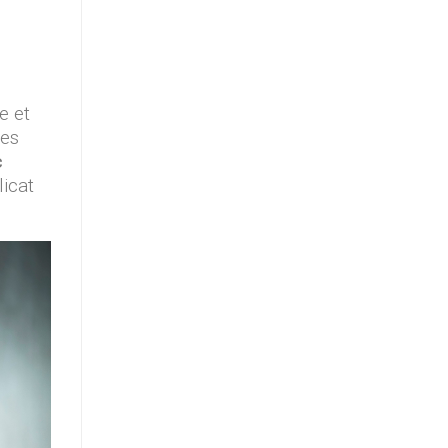
e et
des
c
licat