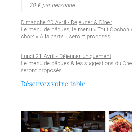
70 € par personne
Dimanche 20 Avril - Déjeuner & Dîner
Le menu de pâques, le menu « Tout Cochon »
choix « A la carte » seront proposés.
Lundi 21 Avril - Déjeuner uniquement
Le menu de pâques & les suggestions du Che
seront proposés.
Réservez votre table