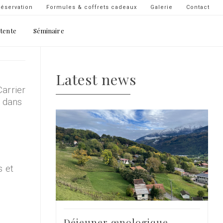
Navigation
éservation
Formules & coffrets cadeaux
Galerie
Contact
secondaire
étente
Séminaire
-
top
droite
Latest news
arrier
é dans
s et
Déjeuner œnologique -