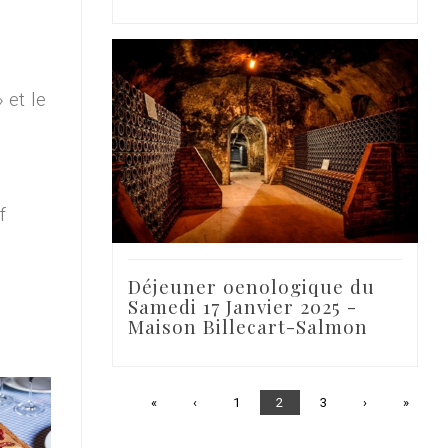
 et le
f
Déjeuner oenologique du
Samedi 17 Janvier 2025 -
Maison Billecart-Salmon
Première
«
Page
‹
Page
1
Page
2
Page
3
Page
›
Dernièr
»
page
précédente
courante
suivante
page