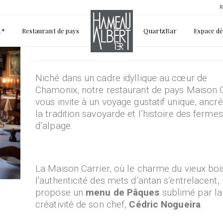
R
1*
Restaurant de pays
QuartzBar
Espace d
mer 09/04/2025 - 13:15
Niché dans un cadre idyllique au cœur de
Chamonix, notre restaurant de pays Maison C
vous invite à un voyage gustatif unique, ancr
la tradition savoyarde et l’histoire des fermes
d’alpage.
La Maison Carrier, où le charme du vieux boi
l'authenticité des mets d’antan s’entrelacent,
propose un
menu de Pâques
sublimé par la
créativité de son chef,
Cédric Nogueira
.