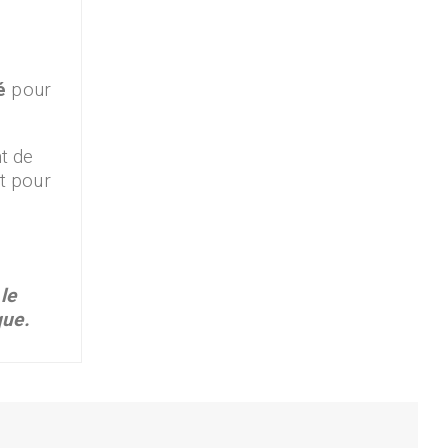
té
pour
nt de
t pour
le
que.