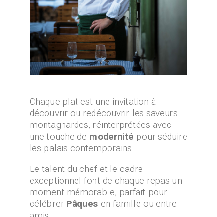
Chaque plat est une invitation à
découvrir ou redécouvrir les saveurs
montagnardes, réinterprétées avec
une touche de
modernité
pour séduire
les palais contemporains.
Le talent du chef et le cadre
exceptionnel font de chaque repas un
moment mémorable, parfait pour
célébrer
Pâques
en famille ou entre
amis.