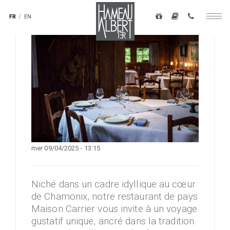
Navigation
secondaire
FR
EN
Togg
-
navig
top
Aller
droite
au
contenu
principal
mer 09/04/2025 - 13:15
Niché dans un cadre idyllique au cœur
de Chamonix, notre restaurant de pays
Maison Carrier vous invite à un voyage
gustatif unique, ancré dans la tradition