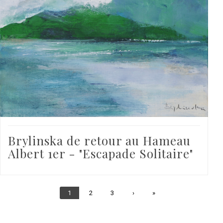
Brylinska de retour au Hameau
Albert 1er - "Escapade Solitaire"
Page
1
Page
2
Page
3
Page
›
Dernière
»
courante
suivante
page