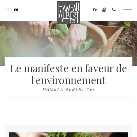
Navigation
secondaire
FR
EN
Togg
-
navig
Skip
top
to
main
droite
content
Le manifeste en faveur de
l'environnement
HAMEAU ALBERT 1er