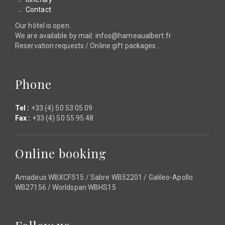
Contact
Our hôtel is open.
We are available by mail: infos@hameaualbert.fr
Reservation requests / Online gift packages ...
Phone
Tel :
+33 (4) 50 53 05 09
Fax :
+33 (4) 50 55 95 48
Online booking
Amadeus WBXCFS15 / Sabre WB52201 / Galileo-Apollo
WB27156 / Worldspan WBHS15