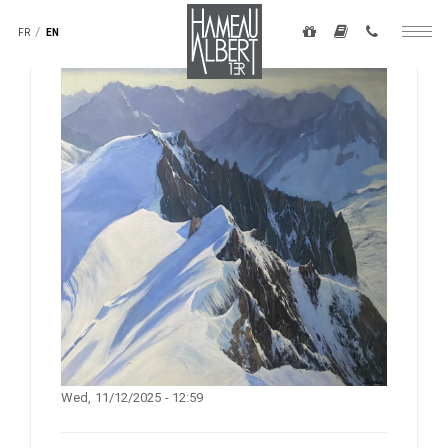
Navigation
secondaire
FR
EN
Togg
-
navig
top
Skip
droite
to
main
content
Wed, 11/12/2025 - 12:59