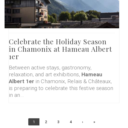
Celebrate the Holiday Season
in Chamonix at Hameau Albert
1er
Between active stays, gastronomy,
relaxation, and art exhibitions,
Hameau
Albert 1er
in Chamonix, Relais & Châteaux,
is preparing to celebrate this festive season
in an…
Current
1
Page
2
Page
3
Page
4
Next
›
Last
»