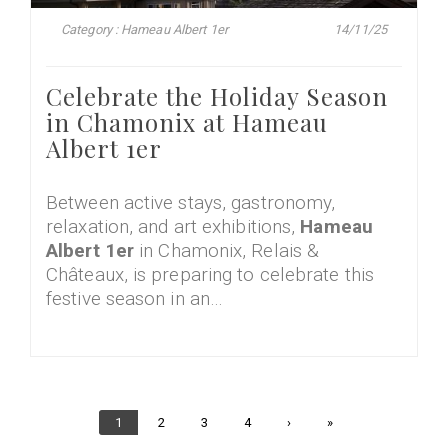
Category : Hameau Albert 1er
14/11/25
Celebrate the Holiday Season
in Chamonix at Hameau
Albert 1er
Between active stays, gastronomy,
relaxation, and art exhibitions,
Hameau
Albert 1er
in Chamonix, Relais &
Châteaux, is preparing to celebrate this
festive season in an…
Current
1
Page
2
Page
3
Page
4
Next
›
Last
»
page
page
page