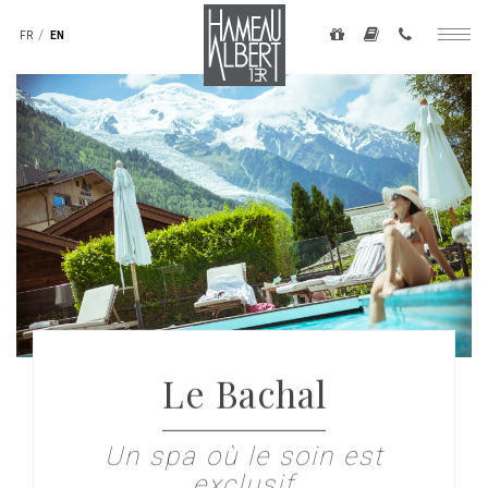
Navigation
secondaire
FR
EN
Togg
-
navig
top
Skip
droite
to
main
content
Le Bachal
Un spa où le soin est
exclusif