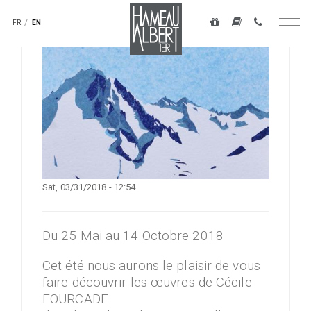
Navigation
secondaire
FR
EN
Togg
-
navig
top
Skip
droite
to
main
content
Sat, 03/31/2018 - 12:54
Du 25 Mai au 14 Octobre 2018
Cet été nous aurons le plaisir de vous
faire découvrir les œuvres de Cécile
FOURCADE