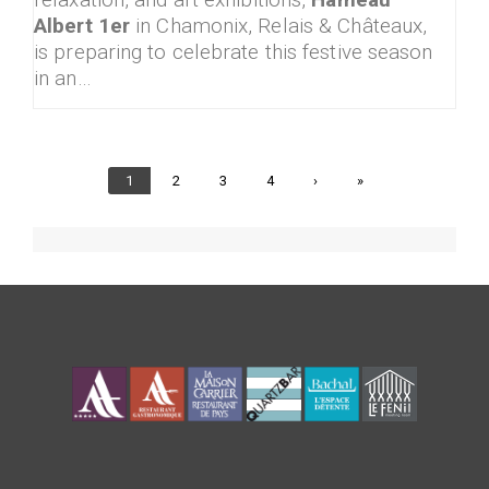
Albert 1er
in Chamonix, Relais & Châteaux,
is preparing to celebrate this festive season
in an…
Current
1
Page
2
Page
3
Page
4
Next
›
Last
»
page
page
page