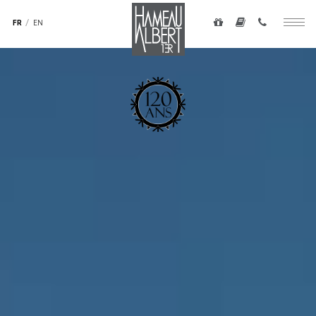
Navigation
au
secondaire
FR
EN
Togg
contenu
-
navig
principal
top
droite