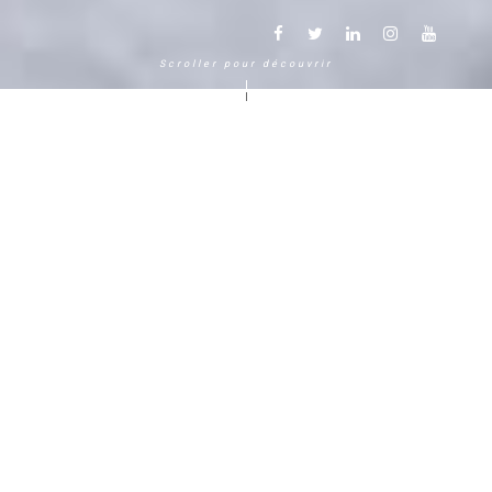
Scroller pour découvrir
Une autre façon de vivre la
montagne
Chamonix Mont Blanc
120 ans, cinq générations, cinq
étoiles
Délicieuse parenthèse dans le temps et dans
l’espace, cette enclave sereine et bucolique
génère une sensation immédiate de bien-être.