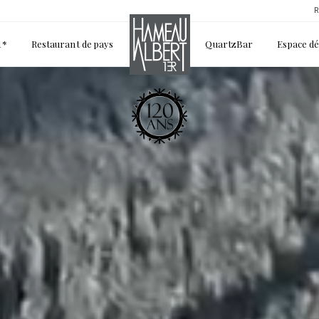
R
1*
Restaurant de pays
QuartzBar
Espace d