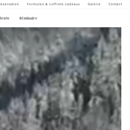
Navigation
éservation
Formules & coffrets cadeaux
Galerie
Contact
secondaire
étente
Séminaire
-
top
droite