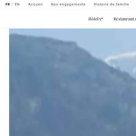
Navigation
Aller
FR
EN
Accueil
Nos engagements
Histoire de famille
secondaire
au
Main
contenu
Hôtel 5*
Restaurant 
-
navigation
principal
top
gauche