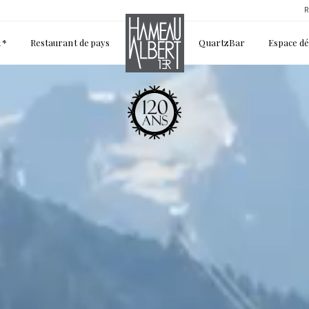
R
1*
Restaurant de pays
QuartzBar
Espace d