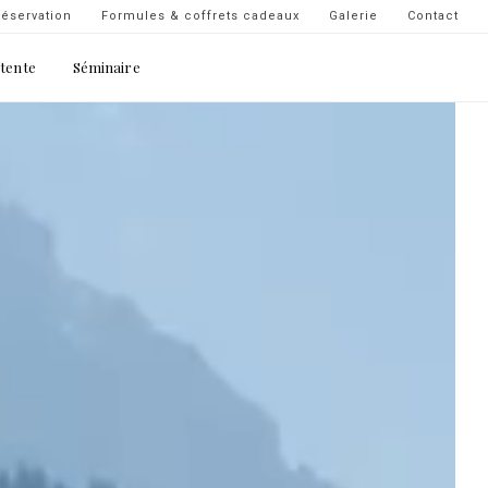
Navigation
éservation
Formules & coffrets cadeaux
Galerie
Contact
secondaire
étente
Séminaire
-
top
droite