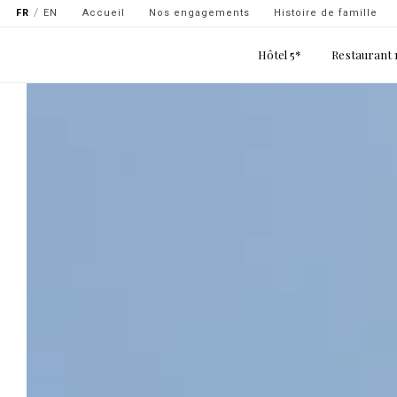
Navigation
Aller
FR
EN
Accueil
Nos engagements
Histoire de famille
secondaire
au
Main
contenu
Hôtel 5*
Restaurant 
-
navigation
principal
top
gauche