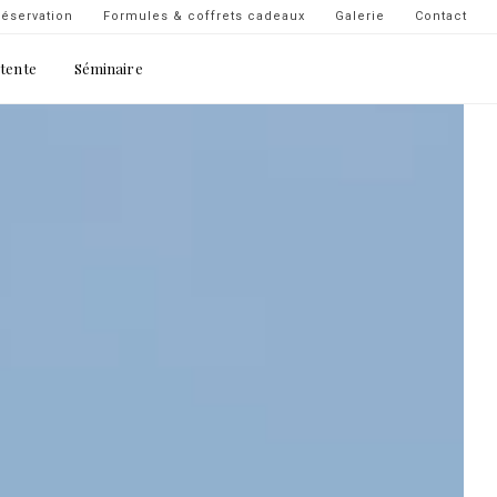
Navigation
éservation
Formules & coffrets cadeaux
Galerie
Contact
secondaire
étente
Séminaire
-
top
droite