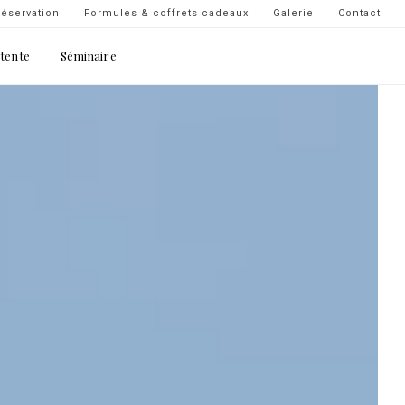
Navigation
éservation
Formules & coffrets cadeaux
Galerie
Contact
secondaire
étente
Séminaire
-
top
droite