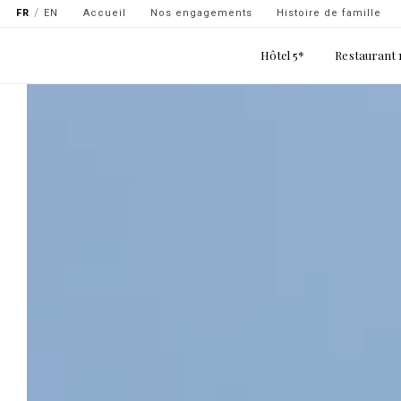
Navigation
Aller
FR
EN
Accueil
Nos engagements
Histoire de famille
secondaire
au
Main
contenu
Hôtel 5*
Restaurant 
-
navigation
principal
top
gauche