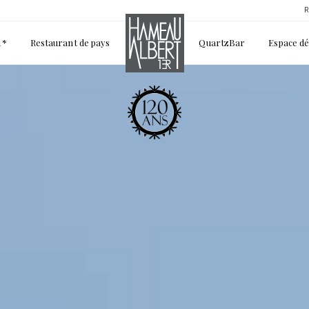
R
1*
Restaurant de pays
QuartzBar
Espace d