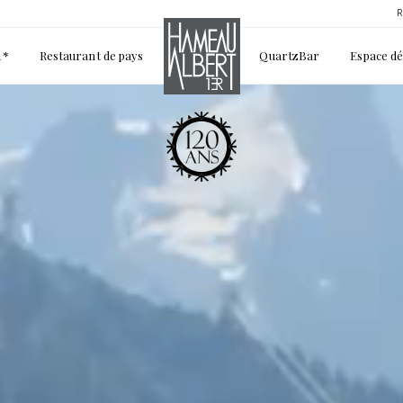
R
1*
Restaurant de pays
QuartzBar
Espace d