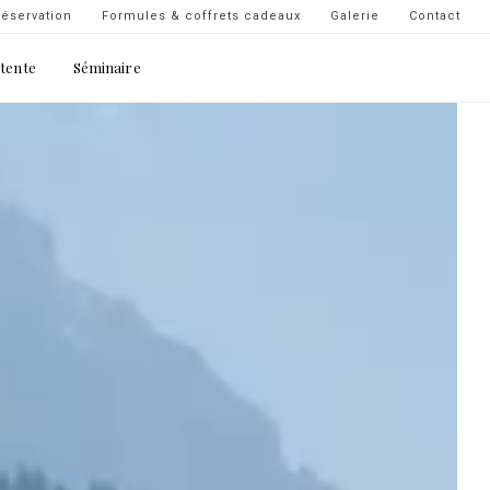
Navigation
éservation
Formules & coffrets cadeaux
Galerie
Contact
secondaire
étente
Séminaire
-
top
droite