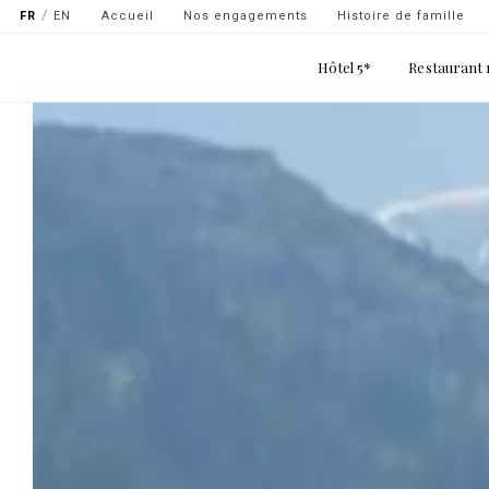
Navigation
Aller
FR
EN
Accueil
Nos engagements
Histoire de famille
secondaire
au
Main
contenu
Hôtel 5*
Restaurant 
-
navigation
principal
top
gauche