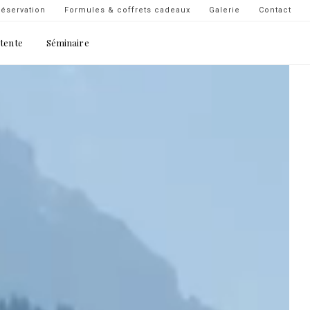
Navigation
éservation
Formules & coffrets cadeaux
Galerie
Contact
secondaire
étente
Séminaire
-
top
droite