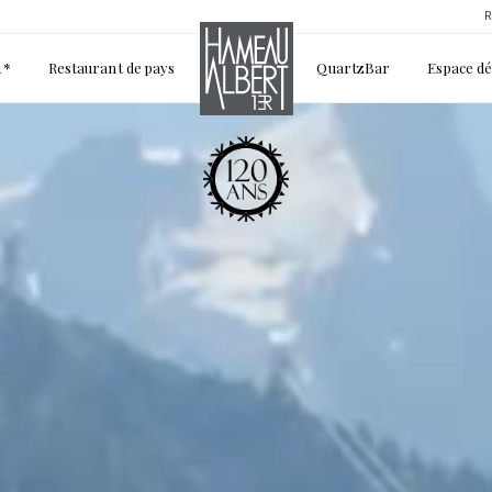
R
1*
Restaurant de pays
QuartzBar
Espace d