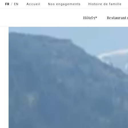
Navigation
Aller
FR
EN
Accueil
Nos engagements
Histoire de famille
secondaire
au
Main
contenu
Hôtel 5*
Restaurant 
-
navigation
principal
top
gauche