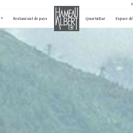
R
1*
Restaurant de pays
QuartzBar
Espace d