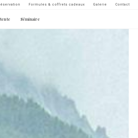
Navigation
éservation
Formules & coffrets cadeaux
Galerie
Contact
secondaire
étente
Séminaire
-
top
droite