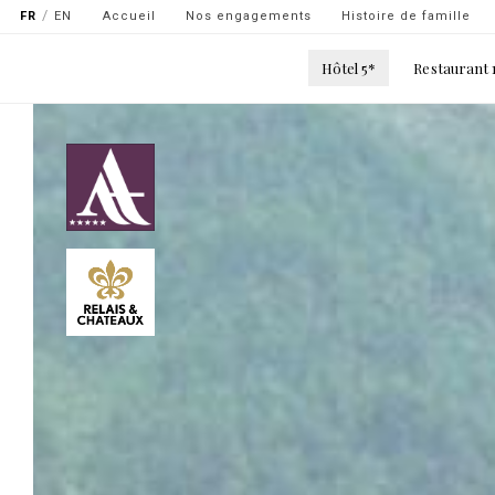
Navigation
Aller
FR
EN
Accueil
Nos engagements
Histoire de famille
secondaire
au
Main
contenu
Hôtel 5*
Restaurant 
-
navigation
principal
top
gauche