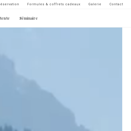
Navigation
éservation
Formules & coffrets cadeaux
Galerie
Contact
secondaire
étente
Séminaire
-
top
droite