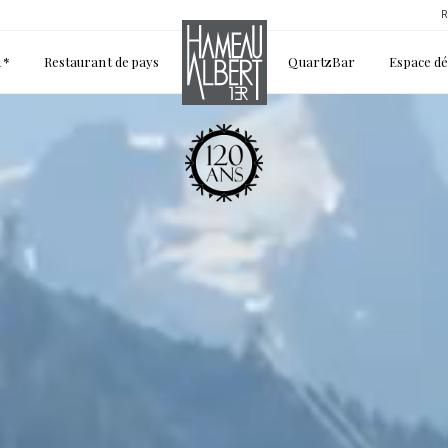
R
1*
Restaurant de pays
QuartzBar
Espace d