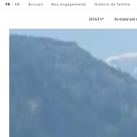
Navigation
Aller
FR
EN
Accueil
Nos engagements
Histoire de famille
secondaire
au
Main
contenu
Hôtel 5*
Restaurant 
-
navigation
principal
top
gauche