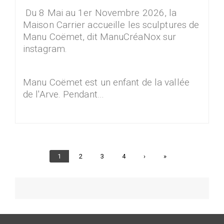
Du 8 Mai au 1er Novembre 2026, la
Maison Carrier accueille les sculptures de
Manu Coëmet, dit ManuCréaNox sur
instagram.
Manu Coëmet est un enfant de la vallée
de l'Arve. Pendant…
Page
1
Page
2
Page
3
Page
4
Page
›
Dernière
»
courante
suivante
page