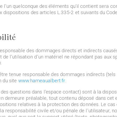
de l’un quelconque des éléments qu’il contient sera c
ispositions des articles L.335-2 et suivants du Code 
ilité
esponsable des dommages directs et indirects causés au
oit de l’utilisation d’un matériel ne répondant pas aux s
.
tre tenue responsable des dommages indirects (tels
n du site
www.hameaualbert.fr
.
 des questions dans l’espace contact) sont à la dispos
en demeure préalable, tout contenu déposé dans cet es
positions relatives à la protection des données. Le c
la responsabilité civile et/ou pénale de l’utilisateu
ue, quel que soit le support utilisé (texte, photographi