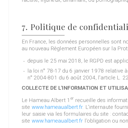
7. Politique de confidentia
En France, les données personnelles sont not
au nouveau Règlement Européen sur la Prot
depuis le 25 mai 2018, le RGPD est applica
la loi n° 78-17 du 6 janvier 1978 relative à
n° 2004-801 du 6 août 2004, l'article L. 
COLLECTE DE L'INFORMATION ET UTILIS
er
Le Hameau Albert 1
recueille des informati
site
www.hameaualbert.fr
. L'internaute fou
leur saisie via les formulaires du site : cont
site
www.hameaualbert.fr
l’obligation ou non