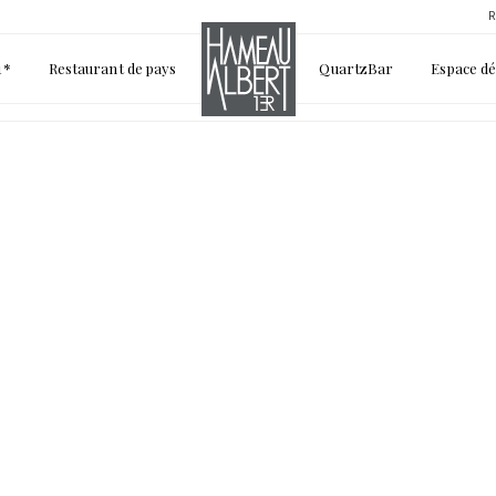
R
1*
Restaurant de pays
QuartzBar
Espace d