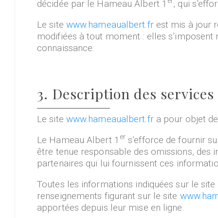
er
décidée par le Hameau Albert 1
, qui s’eff
Le site
www.hameaualbert.fr
est mis à jour 
modifiées à tout moment : elles s’imposent né
connaissance.
3. Description des services
Le site
www.hameaualbert.fr
a pour objet de
er
Le Hameau Albert 1
s’efforce de fournir su
être tenue responsable des omissions, des ine
partenaires qui lui fournissent ces informati
Toutes les informations indiquées sur le site
renseignements figurant sur le site
www.hame
apportées depuis leur mise en ligne.