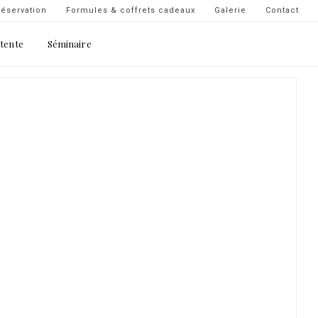
Navigation
éservation
Formules & coffrets cadeaux
Galerie
Contact
secondaire
étente
Séminaire
-
top
droite