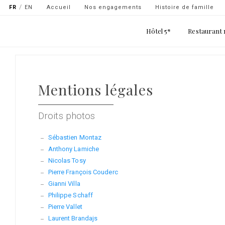
Navigation
FR
EN
Accueil
Nos engagements
Histoire de famille
secondaire
Main
Hôtel 5*
Restaurant 
-
navigation
top
Aller
gauche
au
contenu
Mentions légales
principal
Droits photos
Sébastien Montaz
Anthony Lamiche
Nicolas Tosy
Pierre François Couderc
Gianni Villa
Philippe Schaff
Pierre Vallet
Laurent Brandajs