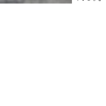
Coffrets cadeaux
Séjour, gastronomie, sports,
détente
Pour toutes vos demandes de bon cadeau, notre
équipe de réception est à votre disposition.