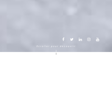
Scroller pour découvrir
Une autre façon de vivre la
montagne
Chamonix Mont Blanc
120 ans, cinq générations, cinq
étoiles