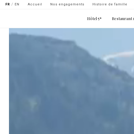
Navigation
Aller
FR
EN
Accueil
Nos engagements
Histoire de famille
secondaire
au
Main
contenu
Hôtel 5*
Restaurant 
-
navigation
principal
top
gauche